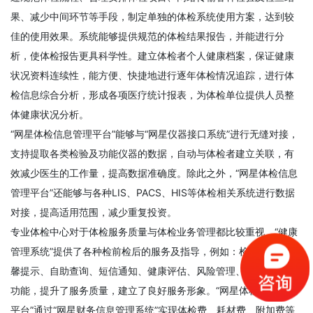
果、减少中间环节等手段，制定单独的体检系统使用方案，达到较
佳的使用效果。系统能够提供规范的体检结果报告，并能进行分
析，使体检报告更具科学性。建立体检者个人健康档案，保证健康
状况资料连续性，能方便、快捷地进行逐年体检情况追踪，进行体
检信息综合分析，形成各项医疗统计报表，为体检单位提供人员整
体健康状况分析。
“网星体检信息管理平台”能够与“网星仪器接口系统”进行无缝对接，
支持提取各类检验及功能仪器的数据，自动与体检者建立关联，有
效减少医生的工作量，提高数据准确度。除此之外，“网星体检信息
管理平台”还能够与各种LIS、PACS、HIS等体检相关系统进行数据
对接，提高适用范围，减少重复投资。
专业体检中心对于体检服务质量与体检业务管理都比较重视，“健康
管理系统”提供了各种检前检后的服务及指导，例如：检前预约、温
馨提示、自助查询、短信通知、健康评估、风险管理、慢病管理等
功能，提升了服务质量，建立了良好服务形象。“网星体检信息管理
平台”通过“网星财务信息管理系统”实现体检费、耗材费、附加费等