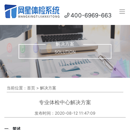
400-6969-663
解决方案
SOLUTION
当前位置：
首页
>
解决方案
专业体检中心解决方案
发布时间：2020-08-12 11:47:09
一、简述