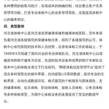
各种费用的收取与统计，实现成本的精确控制，结合重点客户关系
管理等功能，打造专业体检中心的业务管理系统，全面提高体检中
心的服务档次。
四、典型案例
河北省体检中心是河北省首席健康保健和健康体检医院，历年来肩
负着河北省各级领导的保健体检任务，得到了各级领导的认可。体
检中心依托医院的技术和人员优势，在原有体检工作的基础上，于
1998年5月组建了面向社会的专业体检队伍。河北省体检中心以保
健咨询和医疗服务为宗旨，先进的技术设备和优秀的医疗专家队伍
使本中心的体检水准立于行业前列。“网星体检信息管理平台”提供了
适合各科室医生的操作界面，自动提取LIS系统数据，提供专业的主
检界面，自动生成数据详实、格式规范的个检报告与团体报告，支
持健康体检、征兵体检、职业病体检、放射人员体检、公务员体检
等多种体检类型，为我中心体检业务的发展提供了坚实的数据平
台。